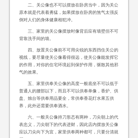
二、关公像也不可以摆放在卧房当中，因为关公
原本就是代表着勇猛，如果摆放在卧房的煞气太强反
倒对人们的身体健康相犯冲。
三、家里的关公像摆放时像背后应有墙壁但不可
背靠洗手间的墙。
四、放置关公像前不可用尖锐的东西挡住关公的
视线，要尽量使关公像看得很远，使关公像能发挥它
的作用，对你的住宅环境起到保护作用，驱散其他邪
气的效果。
五、家里供奉关公像的高度一般底坐不可以低于
普通人的腰部以下，而且不可以供奉单像，香炉、供
盘、烛台等供奉用品要全，常供奉香花灯水果五供
养，此外还需要供奉酒水。
六、一般关公像持刀形态有两种，刀尖朝上的代
表忠义，刀尖朝下的代表进财，因此店内摆放关公像
应以刀尖向下为宜，家里供奉两种都可，只要分清就