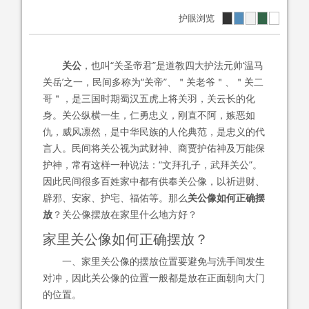
护眼浏览
关公
，也叫“关圣帝君”是道教四大护法元帅‘温马
关岳’之一，民间多称为“关帝”、＂关老爷＂、＂关二
哥＂，是三国时期蜀汉五虎上将关羽，关云长的化
身。关公纵横一生，仁勇忠义，刚直不阿，嫉恶如
仇，威风凛然，是中华民族的人伦典范，是忠义的代
言人。民间将关公视为武财神、商贾护佑神及万能保
护神，常有这样一种说法：“文拜孔子，武拜关公”。
因此民间很多百姓家中都有供奉关公像，以祈进财、
辟邪、安家、护宅、福佑等。那么
关公像如何正确摆
放
？关公像摆放在家里什么地方好？
家里关公像如何正确摆放？
一、家里关公像的摆放位置要避免与洗手间发生
对冲，因此关公像的位置一般都是放在正面朝向大门
的位置。