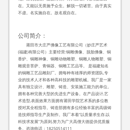
在。又能以无畏施予众生。解脱一切诸苦。由于真实
不虚。名实施自在。故名观自在。
公司简介：
莆田市大庄严佛像工艺有限公司（妙庄严艺术
(福建)有限公司）主要经营:铜雕佛像、脱胎佛像、铜
香炉、铜雕神像、铜雕动物雕塑、铜雕人物雕塑、铜
雕观音菩萨、青铜器、铜雕工艺品等。 是福建知名
的铜雕工艺品雕刻厂。拥每种有雄厚的师资团队,专
业的技术人才和各种高科技的雕塑机械。我厂是一家
具有独立设计、雕塑、铸造、安装施工能力的单位。
拥有各种完善大型的先进生产设备。在产品设计,艺
术造型,表面效果方面拥有莆田学院艺术系的多位教
授对其全程指导。铸造部拥有多位经验丰富的高级铸
造技师指导生产及制作。我厂本着“以质量求生存,以
科技求发展”为原则,努力为广大高僧大德提供优质服
务。咨询电话：18250514111