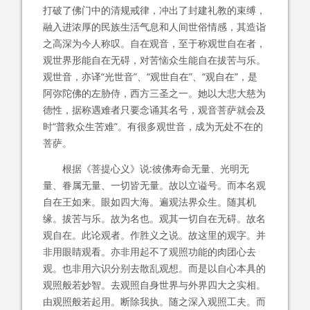
打破了佛门中的清规戒律，冲出了封建礼教的束缚，
融入进浓厚的民族生活气息和人间世俗情感，其造诣
之高深为今人称叹。自在观音，至于称观世自在者，
观世界形能自在无碍，对苦恼众生能自在拔苦与乐。
观世音，亦译“光世音”、“观世自在”、“观自在”，是
阿弥陀佛的左胁侍，西方三圣之一。她以大悲大慈为
德性，据称遇难者只要念诵其名号，观音菩萨就会及
时“普救众生苦难”。有很多观世音，成为无处不在的
菩萨。
根据《菩提心义》说:彼佛寿命无量、光明无
量、眷属无量、一切皆无量。故以立谥号。而本名观
自在王如来。眼如四大海。遍观法界众生。随其机
缘。拔苦与乐。故为名也。观其一切自在无碍。故名
观自在。此论观者。作胜义之说。故这里的观字。并
非用眼睛观看。亦非用起不了观照功能的肉团心去
观。也非用六识分别去散乱观想。而是以自心本具的
观照般若妙智。去观照自身世界与外界四大之实相。
由观照般若起用。断除我执。随之深入观照工夫。而