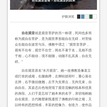
自在观音是谁？自在观音的由来
护眼浏览
自在观音
就是观音菩萨的另一称谓，民间也多简
称为观自在菩萨，意为观世界形能自在无碍，对苦恼
众生能自在拔苦与乐。佛教中谓之：“观世音菩萨，
观有不住有，观空不住空，闻名不著于名，见相不惑
于相，心不能动，境不能随，动随不乱其真，自在无
碍。”
自在观音原名“水月观音”。她一改佛教造像直立
或打坐的成规，右腿曲蹲，左脚轻踏荷叶，重心落在
左胯，右手微抬微翘，左手为支撑点，无拘无束，自
由自在。其姿态出色地突现了观音流畅的线条和优美
的身段。人们于是忘却了她本来的名字，亲切地称她
自在观音。古代雕塑家既遵照了佛教的印相之规，又
以特有的思想情感，丰富的想像力、创造力，使作品