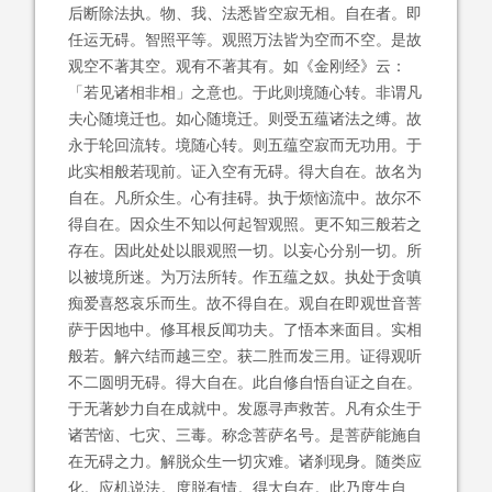
后断除法执。物、我、法悉皆空寂无相。自在者。即
任运无碍。智照平等。观照万法皆为空而不空。是故
观空不著其空。观有不著其有。如《金刚经》云：
「若见诸相非相」之意也。于此则境随心转。非谓凡
夫心随境迁也。如心随境迁。则受五蕴诸法之缚。故
永于轮回流转。境随心转。则五蕴空寂而无功用。于
此实相般若现前。证入空有无碍。得大自在。故名为
自在。凡所众生。心有挂碍。执于烦恼流中。故尔不
得自在。因众生不知以何起智观照。更不知三般若之
存在。因此处处以眼观照一切。以妄心分别一切。所
以被境所迷。为万法所转。作五蕴之奴。执处于贪嗔
痴爱喜怒哀乐而生。故不得自在。观自在即观世音菩
萨于因地中。修耳根反闻功夫。了悟本来面目。实相
般若。解六结而越三空。获二胜而发三用。证得观听
不二圆明无碍。得大自在。此自修自悟自证之自在。
于无著妙力自在成就中。发愿寻声救苦。凡有众生于
诸苦恼、七灾、三毒。称念菩萨名号。是菩萨能施自
在无碍之力。解脱众生一切灾难。诸刹现身。随类应
化。应机说法。度脱有情。得大自在。此乃度生自