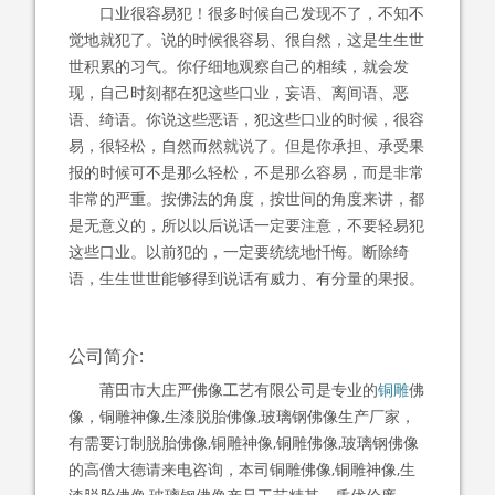
口业很容易犯！很多时候自己发现不了，不知不
觉地就犯了。说的时候很容易、很自然，这是生生世
世积累的习气。你仔细地观察自己的相续，就会发
现，自己时刻都在犯这些口业，妄语、离间语、恶
语、绮语。你说这些恶语，犯这些口业的时候，很容
易，很轻松，自然而然就说了。但是你承担、承受果
报的时候可不是那么轻松，不是那么容易，而是非常
非常的严重。按佛法的角度，按世间的角度来讲，都
是无意义的，所以以后说话一定要注意，不要轻易犯
这些口业。以前犯的，一定要统统地忏悔。断除绮
语，生生世世能够得到说话有威力、有分量的果报。
公司简介:
莆田市大庄严佛像工艺有限公司是专业的
铜雕
佛
像，铜雕神像,生漆脱胎佛像,玻璃钢佛像生产厂家，
有需要订制脱胎佛像,铜雕神像,铜雕佛像,玻璃钢佛像
的高僧大德请来电咨询，本司铜雕佛像,铜雕神像,生