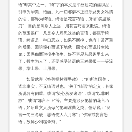
语”即其中之一。“绮”字的本义是平纹起花的丝织品，
引申为华美、艳丽。凡一切邪僻不正或涉及男女私情
的话，都称为绮语。绮语是花言巧语，所谓“笑里藏
刀”，目的是叫别人上当，用花言巧语来欺骗。绮语
的范围很广，凡是令人邪思这类的言语，都属于绮
语。绮语是一种口恶业，如果不断掉，也有非常严重
的后果。因嗔恨心而说下地狱；因贪心而说转生饿
鬼；因愚痴而说投生傍生。好不容易从恶趣里出来
了，投生为人了，还要感受绮语的三种果报——等流
果、增上果、士用果。
如梁武帝《答菩提树颂手敕》：“但所言国美，
皆非事实，不无绮语过也。”关于“绮语”的定义，各家
所说各有侧重。或谓“染心所发诸语”，或谓“以非时
故”，或谓“邪言不正”等。主要是涉及艳情的花言巧
语，如后世文人所做的艳词淫曲之类。俗话说：“良
言一句三冬暖，恶语伤人六月寒”；“佛家戒妄言恶
语，故鲜少利嘴争辩。”