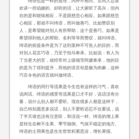
绮语也是一样的道理，内外不相符。世间人总喜
欢讲一些谄媚的、好听的话，让大家听了高兴，但内
在的是和烦恼相应，不是跟慈悲心相应。如果跟慈悲
心相应，那就不叫绮语，而叫做善巧。比如赞叹别
人，是希望能对别人有所帮助，这个是善巧。如果是
希望得到他人的帮助、名利等等而赞叹，就叫绮语。
绮语的前提条件是为了达到某种不可吿人的目的，而
对别人花言巧语，乃至于拍马奉承。比如说：有人为
了当更大的官，就经常对上级领导阿虞奉承，他的目
的是为了得到提升，而他的语言却是极为肉麻，这种
巧言令色的语言就叫做绮语。
绮语的同行等流果是今生也有这样的习气，喜欢
说闲话。绮语的感受等流果是口才不好，说话没有分
量，说什么别人都不爱听。现在很多人都是这样子，
自己特别愿意多说话，别人不爱听还忍不住要说，说
了半天谁也没有注意听，和没说一样。绮语的增上果
是转生在树不生果、季节颠倒、气候不稳定的地方。
绮语的士用果也是生生世世积累恶业，增长果报。