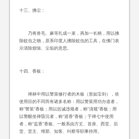
十三、拂尘：
乃将兽毛、麻等扎成一束，再加一长柄，用以拂
除蚊虫之物，原系印度人拂除蚊虫的工具，在佛门表
示清除烦恼、尘垢的意思。
十四、香板：
禅林中用以警策修行者的木板（形如宝剑），依
使用目的不同而有诸多名称：用以警策用功办道者，
称“警策”香板；用以惩诫违规者，称“清规”香板；用
以警醒坐禅昏沉者，称“巡香”香板；于禅七中使用
者，称“监香”香板、一般系由方丈、首座、西堂、后
堂、堂主、维那、知客、纠察等职事持用。