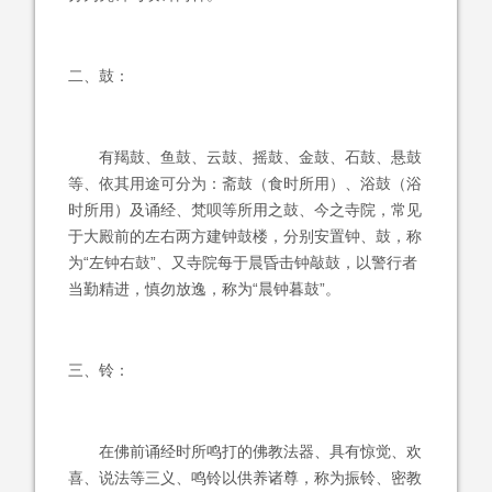
二、鼓：
有羯鼓、鱼鼓、云鼓、摇鼓、金鼓、石鼓、悬鼓
等、依其用途可分为：斋鼓（食时所用）、浴鼓（浴
时所用）及诵经、梵呗等所用之鼓、今之寺院，常见
于大殿前的左右两方建钟鼓楼，分别安置钟、鼓，称
为“左钟右鼓”、又寺院每于晨昏击钟敲鼓，以警行者
当勤精进，慎勿放逸，称为“晨钟暮鼓”。
三、铃：
在佛前诵经时所鸣打的佛教法器、具有惊觉、欢
喜、说法等三义、鸣铃以供养诸尊，称为振铃、密教