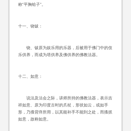
称“平胸铪子”。
十一、铙钹：
铙、钹原为娱乐用的乐器，后被用于佛门中的伎
乐供养，而成为塔供养及佛供养的佛教法器。
十二、如意：
说法及法会之际，讲师所持的佛教法器，表示吉
祥如意、原为印度古时的爪杖，形状如云，或如手
形，乃搔背痒所用，以其能补手不能到之处，而搔抓
如意，故称如意。