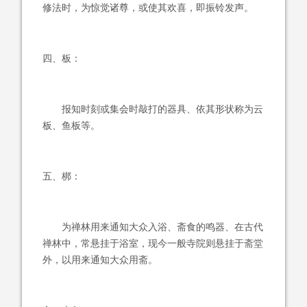
修法时，为惊觉诸尊，或使其欢喜，即振铃发声。
四、板：
报知时刻或集会时敲打的器具、依其形状称为云
板、鱼板等。
五、梆：
为禅林用来通知大众入浴、斋食的鸣器、在古代
禅林中，常悬挂于浴室，现今一般寺院则悬挂于斋堂
外，以用来通知大众用斋。