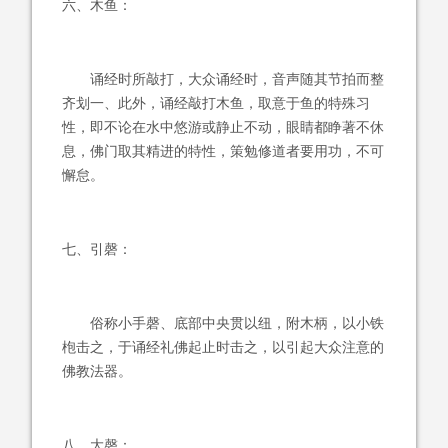
六、木鱼：
诵经时所敲打，大众诵经时，音声随其节拍而整
齐划一、此外，诵经敲打木鱼，取意于鱼的特殊习
性，即不论在水中悠游或静止不动，眼睛都睁著不休
息，佛门取其精进的特性，策勉修道者要用功，不可
懈怠。
七、引磬：
俗称小手磬、底部中央贯以纽，附木柄，以小铁
枹击之，于诵经礼佛起止时击之，以引起大众注意的
佛教法器。
八、大磬：