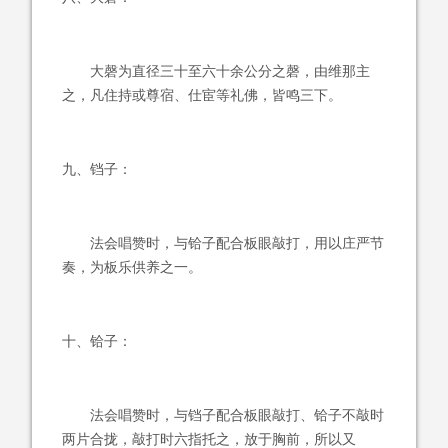
大磬为直径三十至六十余公分之磬，由维那主
之，凡住持或尊宿、仕宦等礼佛，皆鸣三下。
九、铛子：
法会唱赞时，与铪子配合板眼敲打，用以庄严节
奏，为板乐供养之一。
十、铪子：
法会唱赞时，与铛子配合板眼敲打、铪子不敲时
两片合拢，敲打时六指托之，放于胸前，所以又