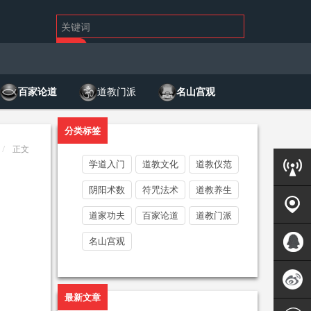
百家论道
道教门派
名山宫观
分类标签
正文
学道入门
道教文化
道教仪范
阴阳术数
符咒法术
道教养生
客服中
道家功夫
百家论道
道教门派
名山宫观
心
联系我
们
QQ客服
最新文章