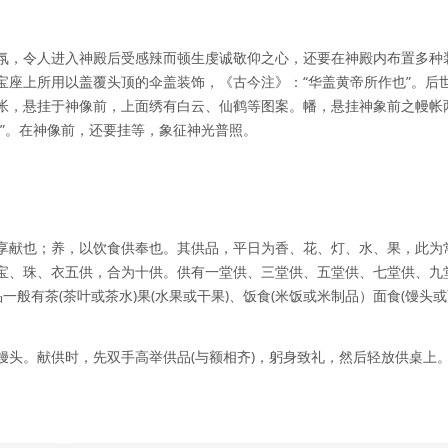
氛，令人进入神殿后受感辣而顿生虔诚敬仰之心，还要在神殿内布置多种
宝座上所用以盖覆头顶的伞盖装饰，《古今注》：“华盖黄帝所作也”。后
帐，悬挂于神像前，上面绣有白云、仙鹤等图案。幡，悬挂神象前之幔帐
”。在神像前，还要挂等，象征神光普照。
享献也；养，以饮食供奉也。其供品，平日为香、花、灯、水、果，此为
宝、珠、衣五供，合为十供。供有一堂供、三堂供、五堂供、七堂供、九
一般有茶(茶叶或茶水)果(水果或干果)、饭食(米饭或米制品）面食(馒头
馒头。献供时，先双手高举供品(与额相齐)，躬身致礼，然后轻放供桌上