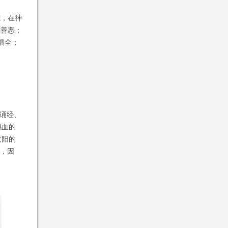
雕，在神
世善恶；
俱全；
、诵经、
鸡血的
太阳的
身，因