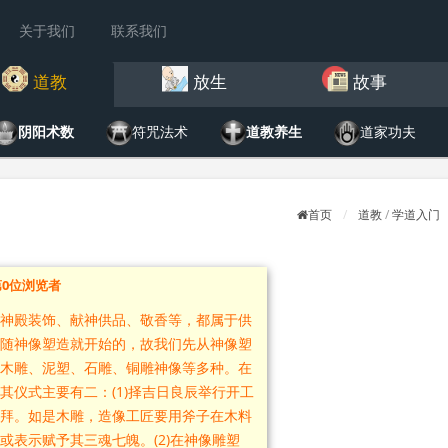
关于我们
联系我们
道教
放生
故事
阴阳术数
符咒法术
道教养生
道家功夫
首页
道教
/
学道入门
第
0
位浏览者
神殿装饰、献神供品、敬香等，都属于供
随神像塑造就开始的，故我们先从神像塑
木雕、泥塑、石雕、铜雕神像等多种。在
其仪式主要有二：(1)择吉日良辰举行开工
拜。如是木雕，造像工匠要用斧子在木料
或表示赋予其三魂七魄。(2)在神像雕塑