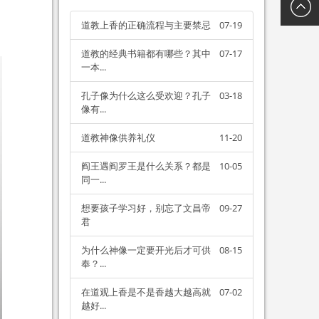
新浪微
道教上香的正确流程与主要禁忌
07-19
博
道教的经典书籍都有哪些？其中
07-17
一本...
孔子像为什么这么受欢迎？孔子
03-18
像有...
道教神像供养礼仪
11-20
阎王遇阎罗王是什么关系？都是
10-05
同一...
想要孩子学习好，别忘了文昌帝
09-27
君
为什么神像一定要开光后才可供
08-15
奉？...
在道观上香是不是香越大越高就
07-02
越好...