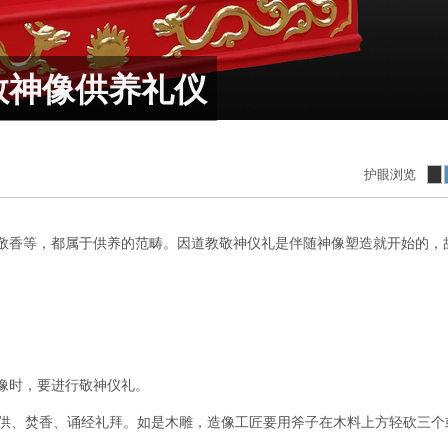
教神像供养礼仪
护眼浏览
敬香等，都属于供养的范畴。因道教敬神仪礼是伴随神像塑造就开始的，
像时，要进行敬神仪礼。
上供、焚香、诵经礼拜。如是木雕，造像工匠要用斧子在木料上方轻砍三个