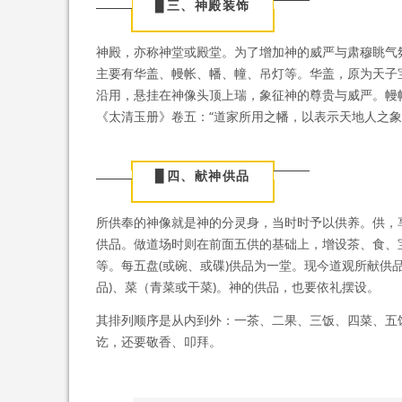
▉
三、神殿装饰
神殿，亦称神堂或殿堂。为了增加神的威严与肃穆眺气
主要有华盖、幔帐、幡、幢、吊灯等。华盖，原为天子
沿用，悬挂在神像头顶上瑞，象征神的尊贵与威严。幔
《太清玉册》卷五：“道家所用之幡，以表示天地人之象
▉
四、献神供品
所供奉的神像就是神的分灵身，当时时予以供养。供，
供品。做道场时则在前面五供的基础上，增设茶、食、
等。每五盘(或碗、或碟)供品为一堂。现今道观所献供品
品)、菜（青菜或干菜)。神的供品，也要依礼摆设。
其排列顺序是从内到外：一茶、二果、三饭、四菜、五
讫，还要敬香、叩拜。