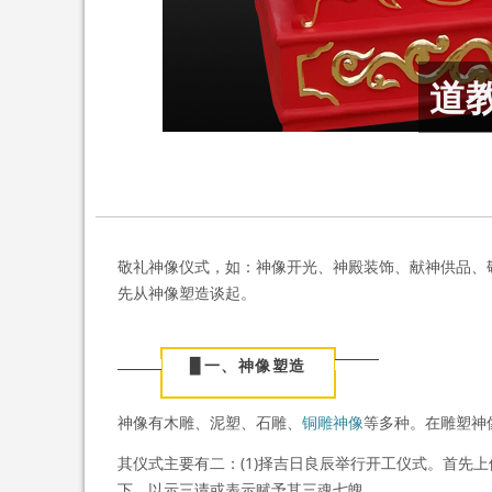
道
敬礼神像仪式，如：神像开光、神殿装饰、献神供品、
先从神像塑造谈起。
▉
一、神像塑造
神像有木雕、泥塑、石雕、
铜雕神像
等多种。在雕塑神
其仪式主要有二：(1)择吉日良辰举行开工仪式。首先
下，以示三请或表示赋予其三魂七魄。