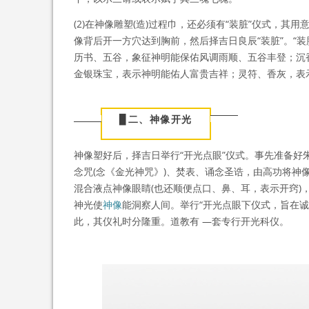
(2)在神像雕塑(造)过程巾，还必须有“装脏”仪式，
像背后开一方穴达到胸前，然后择吉日良辰“装脏”。“
历书、五谷，象征神明能保佑风调雨顺、五谷丰登；沉
金银珠宝，表示神明能佑人富贵吉祥；灵符、香灰，表
▉
二、神像开光
神像塑好后，择吉日举行“开光点眼”仪式。事先准备好
念咒(念《金光神咒》)、焚表、诵念圣诰，由高功将
混合液点神像眼睛(也还顺便点口、鼻、耳，表示开窍
神光使
神像
能洞察人间。举行“开光点眼下仪式，旨在
此，其仪礼时分隆重。道教有 —套专行开光科仪。