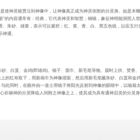
其用意是使神灵能贯注到神像中，让神像真正成为神灵依附的分灵身。如是木
装脏”的内容通常有：经典，它代表神灵和智慧；铜镜，象征神明能洞照人
香、朱砂、雄黄，表示可以避邪；红、黄、青、白、黑五色线，以应五行
示神通。
朱砂、白芨、金鸡(即雄鸡)、镜子、面巾、新毛笔等物。届时上供、焚香
神像上的红布取下，用新画巾为神像揩面，然后用新毛笔蘸朱砂、白芨和金
)，与此同时，在殿外由一道士用镜子将阳光反射到神像的眼睛中，以喻藉
诚心祈祷神的分灵降临人间附之神像之上，使其成为具有通神启灵的分灵