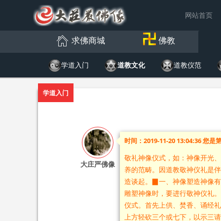
网站首页
求佛商城
佛教
学道入门
道教文化
道教仪范
学道入门
时间：2019-11-20 13:04:36 您是
敬礼神像仪式，如：神像开光、
大庄严佛像
养的范畴。因道教敬神仪礼是伴
造谈起。▉一、神像塑造神像有
雕塑神像时，要进行敬神仪礼。
仪式。首先上供、焚香、诵经礼
上方轻砍三个或七下，以示三请