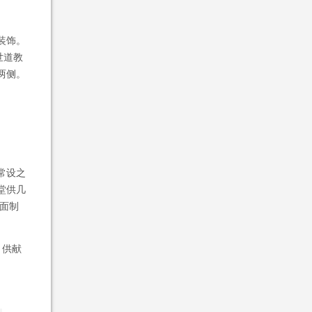
装饰。
世道教
两侧。
常设之
堂供几
或面制
。供献