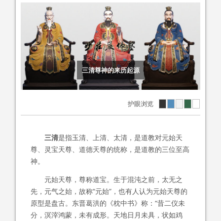
三清尊神的来历起源
护眼浏览
三清
是指玉清、上清、太清，是道教对元始天
尊、灵宝天尊、道德天尊的统称，是道教的三位至高
神。
元始天尊，尊称道宝。生于混沌之前，太无之
先，元气之始，故称“元始”，也有人认为元始天尊的
原型是盘古。东晋葛洪的《枕中书》称：“昔二仪未
分，溟滓鸿蒙，未有成形。天地日月未具，状如鸡