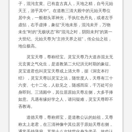
子，混沌玄黄。已有盘古真人，天地之精，自号元始
天王，游乎其中”。在道教三清大殿中的元始天尊位
居中央，一般都头罩神光，手执红色丹丸，或者左手
虚拈，右手虚捧，象征“天地未形，混沌未开，万物
未生”时的“无极状态”和“混沌之时，阴阳未判”的第一
大世纪。元始天尊为“主持天界之祖”，传众仙之祖，
地位极高。
灵宝天尊，尊称经宝。灵宝天尊乃大道赤混太无
元玄黄之气化生，是道教第二大纪洪元时期的象征。
灵宝道君也叫灵宝天尊或上清大帝，据《洞玄本行
经》，灵宝天尊以灵宝之法，随世度人，天尊有三十
六变、七十二化，人欲见之，随感而应，千万处可分
身即到。三清殿中，其位居原始天尊左侧，大多手捧
如意。凡遇有缘好学之人，请问疑难，灵宝天尊即不
吝教诲。
道德天尊，尊称师宝，是道教公认的始祖，又尊
称太上老君，在三清神像中其位居于原始天尊右侧，
通常手持蒲扇，其第十八次转世化身为老子，故也认