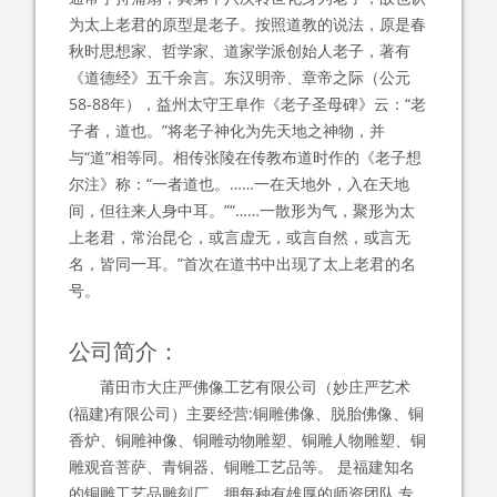
为太上老君的原型是老子。按照道教的说法，原是春
秋时思想家、哲学家、道家学派创始人老子，著有
《道德经》五千余言。东汉明帝、章帝之际（公元
58-88年），益州太守王阜作《老子圣母碑》云：“老
子者，道也。”将老子神化为先天地之神物，并
与“道”相等同。相传张陵在传教布道时作的《老子想
尔注》称：“一者道也。……一在天地外，入在天地
间，但往来人身中耳。”“……一散形为气，聚形为太
上老君，常治昆仑，或言虚无，或言自然，或言无
名，皆同一耳。”首次在道书中出现了太上老君的名
号。
公司简介：
莆田市大庄严佛像工艺有限公司（妙庄严艺术
(福建)有限公司）主要经营:铜雕佛像、脱胎佛像、铜
香炉、铜雕神像、铜雕动物雕塑、铜雕人物雕塑、铜
雕观音菩萨、青铜器、铜雕工艺品等。 是福建知名
的铜雕工艺品雕刻厂。拥每种有雄厚的师资团队,专