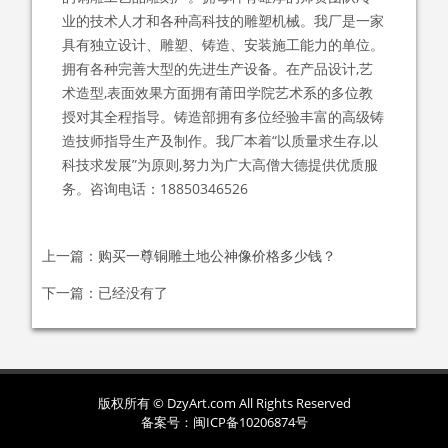
业的技术人才和各种高科技的雕塑机械。我厂是一家
具有独立设计、雕塑、铸造、安装施工能力的单位。
拥有各种完善大型的先进生产设备。在产品设计,艺
术造型,表面效果方面拥有莆田学院艺术系的多位教
授对其全程指导。铸造部拥有多位经验丰富的高级铸
造技师指导生产及制作。我厂本着“以质量求生存,以
科技求发展”为原则,努力为广大高僧大德提供优质服
务。咨询电话：18850346526
上一篇：
购买一尊铜雕土地公神像价格多少钱？
下一篇：已经没有了
版权所有 © DzyArt.com All Rights Reserved
备案号：闽ICP备10206874号