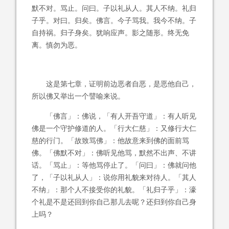
默不对。骂止。问曰。子以礼从人。其人不纳。礼归
子乎。对曰。归矣。佛言。今子骂我。我今不纳。子
自持祸。归子身矣。犹响应声。影之随形。终无免
离。慎勿为恶。
这是第七章，证明前边恶者自恶，是恶他自己，
所以佛又举出一个譬喻来说。
「佛言」：佛说，「有人开吾守道」：有人听见
佛是一个守护修道的人。「行大仁慈」：又修行大仁
慈的行门。「故致骂佛」：他故意来到佛的面前骂
佛。「佛默不对」：佛听见他骂，默然不出声、不讲
话。「骂止」：等他骂停止了。「问曰」：佛就问他
了，「子以礼从人」：说你用礼貌来对待人。「其人
不纳」：那个人不接受你的礼貌。「礼归子乎」：濠
个礼是不是还回到你自己那儿去呢？还归到你自己身
上吗？