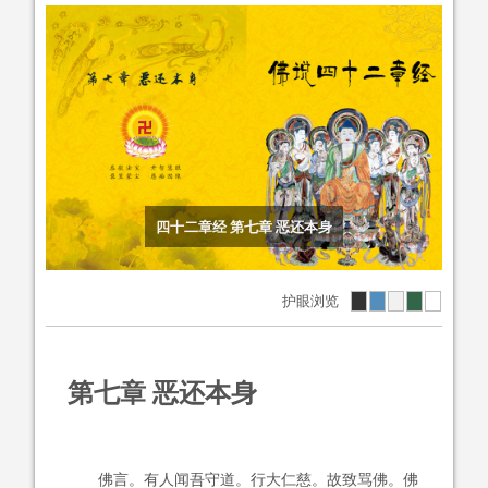
四十二章经 第七章 恶还本身
护眼浏览
第七章 恶还本身
佛言。有人闻吾守道。行大仁慈。故致骂佛。佛