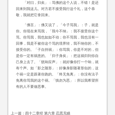
「对曰，归矣」：骂佛的这个人说，不错！是还
回来到我这儿。对方若不接受我行这个礼，这个恭
敬，我就把它拿回来。
「佛言」：佛又说了，「今子骂我」：子，就是
你。你现在来骂我，「我今不纳」：我不接受你这个
骂。你骂我，我也如如不动；你不骂我，我也没有一
回事，我是不被你这个骂的境界转，我不纳你的，不
接受你的。「子自持祸」：你骂我，你是不对的，但
是你一定有祸患的。「归子身矣」：把这祸归到你自
己身上去了。「犹响应声」：就好像你打一个响，就
有个声。如「影之随形」：好像身影随著形似的，这
个祸一定是跟著你跑的。「终无免离」：你没有法子
免离你骂我的这个祸。「慎勿为恶」：所以我希望所
有的人不要做恶事。
上一篇：
四十二章经 第六章 忍恶无瞋